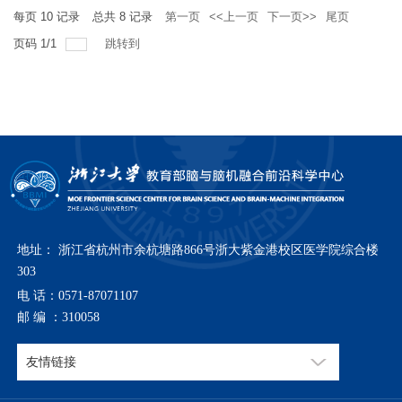
每页
10
记录
总共
8
记录
第一页
<<上一页
下一页>>
尾页
页码
1
/
1
跳转到
地址： 浙江省杭州市余杭塘路866号浙大紫金港校区医学院综合楼
303
电 话：0571-87071107
邮 编 ：310058