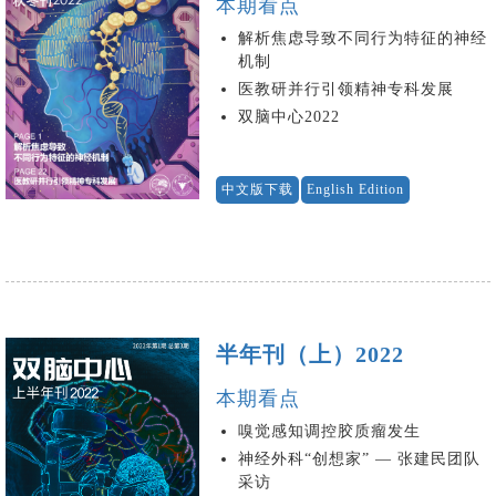
本期看点
解析焦虑导致不同行为特征的神经
机制
医教研并行引领精神专科发展
双脑中心2022
中文版下载
English Edition
半年刊（上）2022
本期看点
嗅觉感知调控胶质瘤发生
神经外科“创想家” — 张建民团队
采访