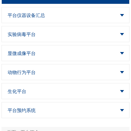
平台仪器设备汇总
实验病毒平台
显微成像平台
动物行为平台
生化平台
平台预约系统