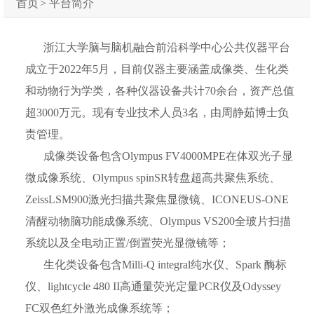
首页
>
平台简介
浙江大学脑与脑机融合前沿科学中心公共仪器平台
成立于20
22
年
5月，目前仪器主要涵盖成像类、生化类
和动物行为学类，各种仪器设备共计7
0
余台，资产总值
超
3000
万元。现有专业技术人员
3
名，由周静茹博士负
责管理。
成像类设备包含Olympus
FV4000MP
E在体双光子显
微成像系统、Olympus
spinSR
转盘超高共聚焦系统、
Zeiss
LSM900
激光扫描共聚焦显微镜、
ICONEUS-ONE
清醒动物脑功能成像系统、
Olympus
VS200
全玻片扫描
系统以及全电动正置
/倒置荧光显微镜等；
生化类设备包含Milli-Q integral纯水仪、Spark
酶标
仪、
lightcycle 480 II
高通量荧光定量
PCR仪及
Odyssey
FC双色红外激光成像系统
等；