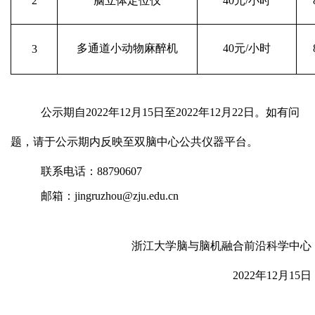
2
脑立体定位仪
40
元
/
小时
多通道小动物麻醉机
40
元
/
小时
3
公示期自
2022
年
12
月
15
日至
2022
年
12
月
22
日。如有问
题，请于公示期内反映至双脑中心公共仪器平台。
联系电话：
88790607
邮箱：
jingruzhou@zju.edu.cn
浙江大学脑与脑机融合前沿科学中心
2022
年
12
月
15
日