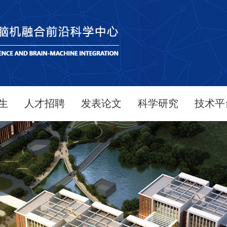
生
人才招聘
发表论文
科学研究
技术平
教育
研究员
2026年
科研进展
平台简
动
博士后
2025年
学术期刊
平台仪器设
科研助理
2024年
获奖情况
实验病毒
2023年
科研项目
显微成像