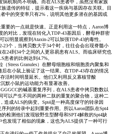
发病机制尚不明确。而在ALS患者中，虽然没有家族
的家族遗传的特征，提示着这一疾病与基因存在关联。目
S患者中的突变率只有2%，说明其他更多潜在的基因或
重要的一点就是快速。正是利用这一特点，Aaron博
的对比，发现在转化入TDP-43基因后，酵母种群密
显观察到Ataxin-2可以加强TDP-43的毒性。
22-23个，当拷贝数大于34个时，往往会会出现脊髓小
数在24到34个之间的人更容易患有ALS。而临床研究也
S患者的比例达到4.7%。
Stress Granules）在酵母细胞核和细胞质内聚集和
们随后在小鼠上验证了这一结果。在TDP-43存在的情况
+/-基因型的小鼠存活时间明显延长。他们又利用反义寡核苷酸
现Ataxin-2沉默小鼠的运动能力有显著改善。
GGGGCC的碱基重复序列，在ALS患者中拷贝数数以
同可以产生不同的两种二肽的重复的聚合物，这种二
经系统中聚集，造成ALS的病变。Spt4是一种高度保守的转录因
序列的转录中起到重要作用。所以Aaron团队在Spt4
的检测他们发现较野生型酵母和SPT4解救的Spt4缺
中也发现了相似的现象，这也为ALS提供了一种可行
鼠上正在进行的一些工作并提出了自己的展望。Aaron博