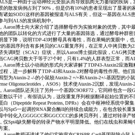
ALS是一种由于运动神经元受损从而导致肌肉无力萎缩的疾病，
景的散发病例占到了90%，但是仍有10%的患者呈现出了显著
有诸如SOD1这样的基因被报道与ALS有关，但这一基因在AL
参与到ALS的发病机制中。
Aaron博士向大家介绍了选择酵母作为实验对象的优势，其中最
他的团队以转化的方式进行了大量的基因筛选，通过酵母种群密度
明显下降，说明TDP-43对酵母具有毒性，而在果蝇的复眼中，也可以明
xin-2的基因序列含有多拷贝的CAG重复序列，在正常人中拷贝数为
济失调Ⅱ型（SCA2）症状，所以Aaron博士据此假设，CAG拷贝
当CAG拷贝数大于等于27个时，只有1.4%的人群表型正常，而AL
aron博士以小动画的形式向大家讲解了TDP43-Ataxin2应激颗粒（
过程，进一步解释了TDP-43和Ataxin-2对酵母的毒性作用。他
型为Ataxin-2 -/-的小鼠较Ataxin-2 +/+和Ataxin-2
sense Oligonucleotides，ASOS）技术使Ataxin-2沉默，发
Aaron团队还关注了另外一个基因C9ORF72，它同样包含一段
至数以千计，有假说认为，这段重复序列根据翻译起始位置的不
白（Dipeptide Repeat Proteins, DPRs）会在中枢神
以与Spt5一起调控RNA聚合酶II的持续合成能力，在包含较长重复
母中转化入GGGGCC和GGCCCC的多拷贝序列，通过对转录产物
，仅Spt4缺失酵母的转录产物水平明显降低。他们在线虫和果蝇
方案。
Aaron教授还讲述了他们实验室在CRISPR-Cas9基因敲除小