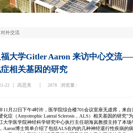
2022年
动物行为
2021年
生化平
2020年
平台预约
>
对外交流
2019年
福大学Gitler Aaron 来访中心
2018年
化症相关基因的研究
11-22
高思美
2878
浏览量 :
6年11月22日下午4时许，医学院综合楼701会议室座无虚席，来
化症（Amyotrophic Lateral Sclerosis，ALS）相
江大学医学院神经科学研究中心执行主任胡海岚教授主持了本场
Aaron博士简单介绍了包括ALS在内的几种神经退行性疾病