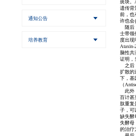
斑块。
遗传背
科普宣传管理委员
理委...
前，也
通知公告
许也会
合作与交流工作委
会
随后，
士带领
培养教育
度出现
员会
Ata
脑性共
证明，
之后，A
扩散的
下，基因
（Anti
此外，
百计甚
肽重复蛋
子，可
缺失酵
失酵母
的治疗
最后，